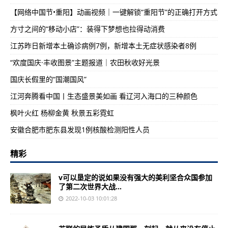
【网络中国节•重阳】动画视频｜一键解锁“重阳节”的正确打开方式
方寸之间的“移动小店”：装得下梦想也拉得动消费
江苏昨日新增本土确诊病例7例，新增本土无症状感染者8例
“欢度国庆·丰收图景”主题报道｜农田秋收好光景
国庆长假里的“国潮国风”
江河奔腾看中国丨生态盛景美如画 看辽河入海口的三种颜色
枫叶火红 杨柳金黄 秋景五彩霓虹
安徽合肥市肥东县发现1例核酸检测阳性人员
精彩
v可以垦定的说如果没有强大的美利坚合众国参加
了第二次世界大战...
2022-10-03 10:01:28