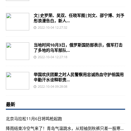
文|史罗荣、吴双、任晓军图|刘文、邵宁博、刘予
彤浪漫告白，新人...
2022-10-04 12:27:32
当地时间10月3日，俄罗斯国防部表示，俄军打击
了多地的乌军部队...
2022-10-04 12:27:18
举国欢庆团聚之时人民警察用忠诚热血守护祖国用
辛勤汗水诠释职责...
2022-10-04 09:28:08
最新
北京马拉松11月6日将鸣枪起跑
降雨结束冷空气来了！青岛气温跳水，从短袖到秋裤只差一股寒潮……