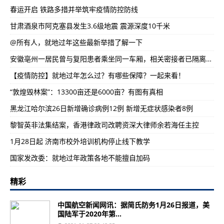
春运开启 铁路多措并举筑牢疫情防控防线
甘肃酒泉市阿克塞县发生3.6级地震 震源深度10千米
@所有人，就地过年这些最新举措了解一下
安徽亳州一居民曾与复阳患者乘坐同一车厢，相关密接者已隔离管控
【疫情防控】就地过年怎么过？有哪些保障？一起来看！
“敦煌毁林案”：13300亩还是6000亩？有图有真相
黑龙江哈尔滨26日新增确诊病例12例 新增无症状感染者8例
黎智英非法集结案，香港律政司改聘资深大律师余若海任主控
1月28日起 济南市校外培训机构停止线下教学
国家发改委：就地过年政策各地不能擅自加码
精彩
中国航空新闻网讯：据简氏防务1月26日报道，美
国陆军于2020年第...