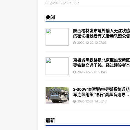
澳大利亚沙滩现致英国人的巨型圣诞
2020-12-22 13:11:07
2020，疫情催生新业态
要闻
中国城市教育服务产业发展指数排
陕西榆林发布境外输入无症状感
对中俄捆绑打压！美商务部公布所谓
的密切接触者有关活动轨迹公告..
《为千年贫困画上句号》：土耳其
2020-12-22 12:27:02
无视防疫规定、不戴口罩自拍 智利总
京雄城际铁路是北京至雄安新区
普京帮男孩圆梦后，也许下了自己
要铁路交通干线，经过建设者奋..
德媒：德国商会在中国找到“正面消
2020-12-22 01:21:46
解放军总医院第三医学中心泌尿外科
S-300V4新型防空导弹系统近
日本防卫费九连涨 两大项目惹争
军连续组织“锆石”高超音速导...
12月21日一分钟阅尽天下军情
2020-12-21 14:35:17
嫦娥五号携月球样本返回地球是“巨
最新
中国常驻联合国副代表呼吁巴以重