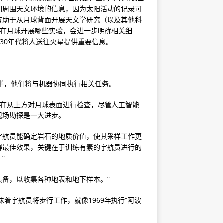
们周围天文环境的信息，因为太阳活动的记录可
有助于从月球背面开展天文学研究（以及其他科
将在月球开展哪些实验，会进一步明确相关细
30年代将人送往火星提供重要信息。
天半，他们将与机器协同执行相关任务。
直在从上方对月球表面进行检查，尽管人工智能
现场勘探是一大进步。
宇航员能确定岩石的地质价值，使其采样工作更
获得最佳效果，关键在于训练有素的宇航员进行的
”
装备，以收集各种地表和地下样本。”
味着宇航员将步行工作，就像1969年执行“阿波