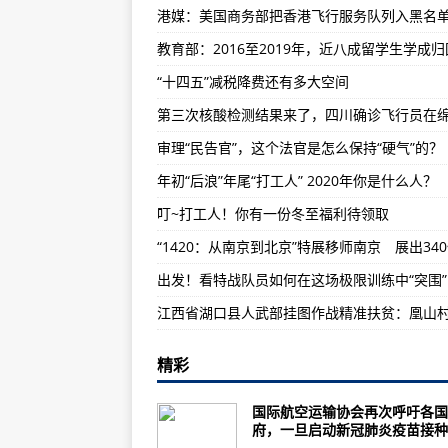
未来三天山东晴朗“在线” 鲁西北等
港媒：美国商务部把香港飞行服务队列入黑名
港媒：美国商务部把香港飞行服务
教育部：2016至2019年，近八成留学生学成归
浙江省卫健委：浙江居民主要健康
“十四五”减税降费还有多大空间
四川：居家隔离的考研生，可凭考
教育部：2016至2019年，近八
审理“民告官”，这个法官是怎么保持“硬气”的？
紧急寻人！陕西公布境外输入无症
年初“后浪”年尾“打工人” 2020年你是什么人？
日本“国产”五代机：最终没能逃出
叮~打工人！你有一份冬至福利待领取
航空工业与吉林大学举行战略合作
收官！新舟700飞机全机静力试验
出发！看特战队员如何在这场极限训练中“突围”
沈飞罗阳精神宣讲团在军地联合开
航空工业上电所党委深入推进“三带
精彩
廉大为一行到海口航空发动机维修
航空工业沈阳所首届程序设计应用
国际航空运输协会再次呼吁各国
府，一旦启动新冠肺炎疫苗接种，
美海军计划派遣C-130J-30运输