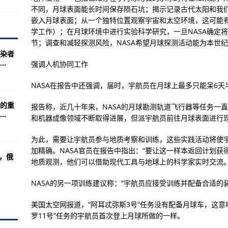
贺卡：“我们将再会”
不同，月球表面能长时间保存陨石坑；揭示记录古代太阳和我
嵌入月球表面；从一个独特位置观察宇宙和太空环境，这可能
学工作）；在月球环境中进行实验科学研究，一旦NASA确定
名公布 粤三城市名列前十
节；调查和减轻探测风险，NASA希望月球探测活动能为本世纪
染者
“与军方有关联实体清单”，103家中俄实体在列
.
强调人机协同工作
主流媒体专刊报道中国减贫成就
NASA在报告中还强调，届时，宇航员在月球上最多只能呆6
统被罚3500美元
的重
报告称，近几十年来，NASA的月球勘测轨道飞行器等任务一
的新年愿望……
.
和机器成像领域不断取得进展，但派宇航员前往月球表面进行
息”
为此，需要让宇航员参与地质考察和训练，这些实践活动将使
 完成首例达芬奇Xi机器人手术
加精确。NASA官员在报告中指出：“要让这一样本返回计划
期，俄
议
地质观测，他们可以借助现代工具与地球上的科学家实时交流。
NASA的另一项训练建议称：“宇航员应接受训练并配备合适的
大科学成就”——访埃及航天局执行主席穆罕默德·库西
美国太空网报道，“阿耳忒弥斯3号”任务没有配备月球车，这意
启对话
罗11号”任务的宇航员首次登上月球所做的一样。