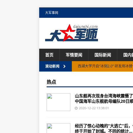
大军事网
首页
军情要闻
国际新闻
国内
西湖大学开启“冰刻2.0” 研发用冰
滚动新闻
美军首次实现五代机安全数据共享
热点
美军未来飞行员训练计划使用虚拟
山东舰再次现身台湾海峡震慑了
英媒呼吁警惕中国"气象武器"，然
中国海军山东舰航母编队20日顺.
火箭弹也能反舰！央视披露03式远
2020-12-22 13:38:01
山东舰再次现身台湾海峡！这次台
经历了惊心动魄的“大逃亡”后，
广东电力供应平衡，备用充足
终于开始了封城。不同的统计...