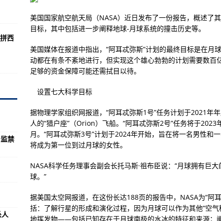
涉黑涉恶线索基本办结
美国国家航空航天局（NASA）近日发布了一份报告，概述了其2
目标，其中包括进一步阐释地球-月球系统的撞击历史等。
拼西
 或面临终身监禁
美国媒体在报道中指出，“阿耳忒弥斯”计划的最终目标是在月球
名单
动都在有条不紊地进行，但实现这个雄心勃勃的计划需要数百亿
足够的资金保障可能还需拭目以待。
政策指引
设置七大科学目标
据物理学家组织网报道，“阿耳忒弥斯1号”任务计划于2021年
人的“猎户座”（Orion）飞船。“阿耳忒弥斯2号”任务将于2
科书该不该用汉字
月。“阿耳忒弥斯3号”计划于2024年开始，旨在将一名男性
身监禁
将成为第一位到过月球的女性。
奸犯被判刑897年
NASA科学任务理事会副会长托马斯·祖布臣说：“月球拥有巨
内粮食价格
球。”
2人被判过失杀人
据美国太空网报道，在这份长达188页的报告中，NASA为“阿
物种2050年将失去部分栖息地
括：了解行星的形成和演化过程，因为月球可以作为其他“空气
杀人
地挥发物——包括已知存在于月球南极的水冰的特征和来源；阐