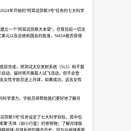
024年开始的“阿耳忒弥斯3号”任务的七大科学
建立一个“阿耳忒弥斯大本营”，尽管目前一切活
美元以及总统和国会的批准，NASA能否获得
年底前完成，将测试太空发射系统（SLS）和不载
023年启动，届时将开展载人试飞活动，但不会登
和一名女性宇航员送上月球，如果成功，这名女性
大的科学潜力，宇航员将帮助我们更好地了解月
耳忒弥斯3号”任务设定了七大科学目标，其中包
稀薄”天体（如小行星）的参照物；了解月球极
释地球-月球系统的撞击历史，因为与地球表面