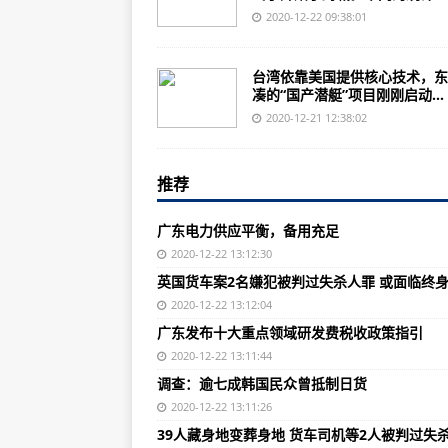
广东路警联合治超案件7.33万宗 
2020-12-22 09:38:01
“限塑”，一种环保自觉(记者观察)
台湾依靠美国提供核心技术，东
英国货车案2名嫌犯被判过失杀人罪
凑的“国产潜艇”项目刚刚启动...
普京确定新一届俄国务委员会成员
2020-12-21 12:38:02
西媒：比特币价格暂不会崩溃
推荐
广东发布十大重点领域研发费税收
英国多地超市再现“疯狂抢购”
广东电力供应平衡，备用充足
阻碍实现信息化？韩国争论小学教
2020-12-22 13:12:30
英国货车案2名嫌犯被判过失杀人罪 或面临终
调查：逾七成韩国民众曾抵制日货
2020-12-22 13:12:04
性侵9人逍遥法外几十年，美国一强
广东发布十大重点领域研发费税收政策指引
俄罗斯拟上调大豆出口关税 平抑国
2020-12-22 13:11:44
调查：逾七成韩国民众曾抵制日货
39人藏身地变葬身地 货车司机等
2020-12-22 13:11:26
最新可持续报告显示：近90%陆生
39人藏身地变葬身地 货车司机等2人被判过失