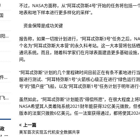
地最低气温-7℃寒意十足
单
不过，NASA方面称，从“阿耳忒弥斯4号”开始的任务将包括
队列入黑名单
地表和地下样本进行更多样化的采样”。
国
指标接近或达到高收入国家水平
资金保障是成功关键
前7日内新冠核检阴性报告申请外出赴考
第三次核酸检测结果来了，四川确诊飞行员在绵阳密接者核酸检测均为阴性
报告称，如果一切按计划进行，“阿耳忒弥斯3号”任务之后，N
成留学生学成归国
个名为“阿耳忒弥斯大本营”的永久科考站。这一大本营将包括
通讯系统。而且，随着科学家们在月球表面建造更多基础设施
状感染者密接者轨迹
间。
美国的影子
“阿耳忒弥斯”计划的几个里程碑时间目前正在有条不紊地进行
协议签约仪式
“1420：从南京到北京”特展移师南京 展出340件（套）明代精品文物
服进行测试、“阿耳特弥斯1号”火箭核心级正在进行“绿色运行
完成年度目标
号”的“猎户座”飞船，以及“阿耳忒弥斯1号”任务计划于明年进
展主题党日活动
江西省湖口县人武部挂图作战精准扶贫：凰山村飞出“金凤凰”
虽然如此，“阿耳忒弥斯”计划能否“得偿所愿”，在很大程度上将
NASA希望其人类着陆系统2021财年能获得32亿美元拨款，
三创”主题活动
版本的法案只拨款6亿美元。任一法案获得通过，都将使其202
项目调研指导
上一篇
大赛圆满落幕
政
美军首次实现五代机安全数据共享
...
机执行核通信任务