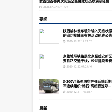
蒙古国首都再次实施全民警戒状态以遏制疫情
俄罗斯拟上调大豆出口关税
2020-12-22 07:10:27
大陆军机绕台成常态，台当局放话
要闻
疫情封城后的伦敦惨不忍睹，这五
香港邮政宣布：暂停寄往英国所有
陕西榆林发布境外输入无症状感
的密切接触者有关活动轨迹公告..
“十四五”减税降费还有多大空间
2020-12-22 12:27:02
聚焦北京“摇号新政” 交管部门：
最后十天！即将全国禁用
京雄城际铁路是北京至雄安新区
要铁路交通干线，经过建设者奋..
第三次核酸检测结果来了，四川确
2020-12-22 01:21:46
时间跨度越长，天气预报越不准的“
火箭上天后，残骸回收也有大讲究
S-300V4新型防空导弹系统近
军连续组织“锆石”高超音速导...
审理“民告官”，这个法官是怎么保持
2020-12-21 14:35:17
“嫦娥”归来 “月壤”入新家 人类时
欧盟批准使用德美合作的新冠疫苗 
最新