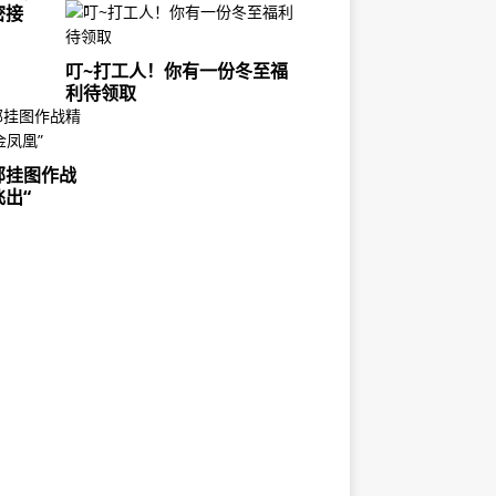
密接
叮~打工人！你有一份冬至福
利待领取
部挂图作战
出“