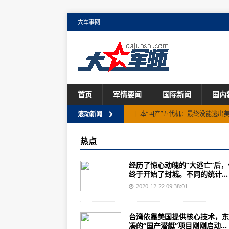
大军事网
首页
军情要闻
国际新闻
国内
日本“国产”五代机：最终没能逃出
滚动新闻
航空工业与吉林大学举行战略合作
热点
收官！新舟700飞机全机静力试验
经历了惊心动魄的“大逃亡”后，
沈飞罗阳精神宣讲团在军地联合开
终于开始了封城。不同的统计...
航空工业上电所党委深入推进“三带
2020-12-22 09:38:01
廉大为一行到海口航空发动机维修
台湾依靠美国提供核心技术，东
航空工业沈阳所首届程序设计应用
凑的“国产潜艇”项目刚刚启动...