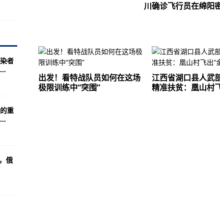
川确诊飞行员在绵阳
：看来今年台海会很忙！
个细节很意味深长！
空邮服务
染者
.
出发！看特战队员如何在这场
江西省湖口县人武
极限训练中“突围”
精准扶贫：凰山村飞
夫妻间车辆变更登记不受户籍限制
的重
.
诊飞行员在绵阳密接者核酸检测均为阴性
魔咒”怎么破？
！
期，俄
“硬气”的？
隔44年再次将月球样品带回地球
德国计划27日启动接种