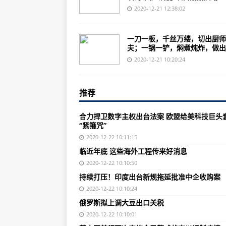
美海军计划派遣C-130J-30运输
2020-12-21 12:38:02
陕西省人大常委会副主任姜锋调研
一刀一板，千丝万缕，切出厨师
英国最新报告：近90%陆生物种20
夫；一锅一铲，焖煮炖炸，做出..
央企在海外赢得当地人点赞
2020-12-21 10:20:24
合力捍卫数字主权出台法案 欧盟给
推荐
特拉维夫中国文化中心推出“精气神
美国雷电事故创“新低”？ 美专家
合力捍卫数字主权出台法案 欧盟给美科技巨头
“紧箍咒”
临近年底 这些海外工程传来好消息
2020-12-22 10:11:15
日本校服正在“不分男女”，以满足
临近年底 这些海外工程传来好消息
反映2020年多灾多难，新西兰年度
2020-12-22 10:10:50
持续打压！印度出台新规拖延批准中企收购案
持续打压！印度出台新规拖延批准
2020-12-22 10:10:24
瑞士富豪为避税务审查雇妓女色诱
俄罗斯拟上调大豆出口关税
缅甸发现淡水蟹和鱼类新种
2020-12-22 10:10:01