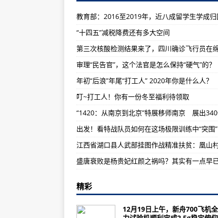
蒙古国首都再次实施全民警戒状态
教育部：2016至2019年，近八成留学生学成归
持续看好中国市场 外资成重要增量
“十四五”减税降费还有多大空间
中国常驻联合国副代表呼吁巴以重
日本航空将空姐派往神社当巫女……
审理“民告官”，这个法官是怎么保持“硬气”的？
法国称头号通缉犯被爆藏匿在香港
年初“后浪”年尾“打工人” 2020年你是什么人？
专访：嫦娥五号携月球样本返回地球
叮~打工人！你有一份冬至福利待领取
韩国泡面出口疫情期间增近三成
比利时禁止英国出发的列车入境
出发！看特战队员如何在这场极限训练中“突围”
告诉世界一个真实的新疆——新疆
马来西亚总理说中国在维护国际贸
韩国首都圈将禁止5人及以上聚会
普京：如果西方国家在俄边境附近
精彩
未来、数字、脱碳，日本敲定202
12月19日上午，新舟700飞机
夏威夷一火山喷发引起轻微地震 浓
力试验机顺利完成2 5g稳定俯仰.