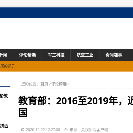
新闻
评论精选
军工科技
航空工业
奇闻趣事
美国的影子
协议签约仪式
您的位置：
首页
>
评论精选
>
完成年度目标
伦敦
展主题党日活动
教育部：2016至2019年
三创”主题活动
国
项目调研指导
拼西
大赛圆满落幕
2020-12-22 12:27:08
来源：央视新闻客户端