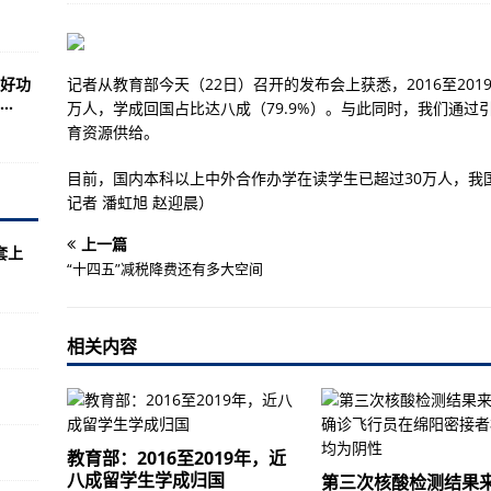
机执行核通信任务
新舟系列飞机
好功
记者从教育部今天（22日）召开的发布会上获悉，2016至2019
50年将失去部分栖息地
.
万人，学成回国占比达八成（79.9%）。与此同时，我们通
育资源供给。
美科技巨头套上“紧箍咒”
目前，国内本科以上中外合作办学在读学生已超过30万人，我
”线上中药主题展
记者 潘虹旭 赵迎晨）
：媒体今年无暇顾及
上一篇
套上
“十四五”减税降费还有多大空间
变性或性少数群体学生需求
相关内容
热词：“阴暗刷屏”
中企收购案
税务官？情节堪称侦探片
教育部：2016至2019年，近
八成留学生学成归国
第三次核酸检测结果