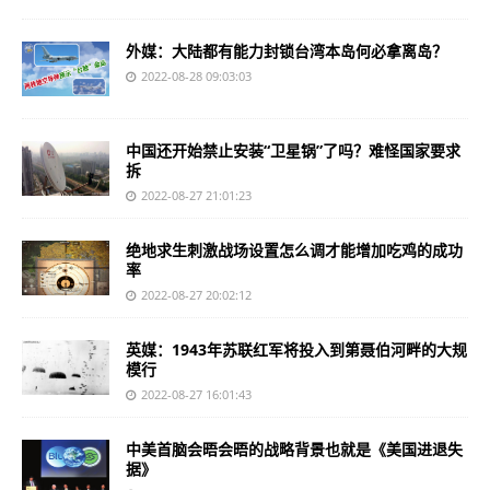
外媒：大陆都有能力封锁台湾本岛何必拿离岛？
2022-08-28 09:03:03
中国还开始禁止安装“卫星锅”了吗？难怪国家要求
拆
2022-08-27 21:01:23
绝地求生刺激战场设置怎么调才能增加吃鸡的成功
率
2022-08-27 20:02:12
英媒：1943年苏联红军将投入到第聂伯河畔的大规
模行
2022-08-27 16:01:43
中美首脑会晤会晤的战略背景也就是《美国进退失
据》