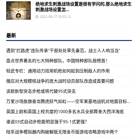
绝地求生刺激战场设置是很有学问的,那么绝地求生
刺激战场设置怎...
2022-08-27 20:02:12
最新
遇到“拦路虎”连队传承“干部处处率先垂范，战士人人响当当”
盘点世界著名的七大特种部队，中国特种部队居榜首！
轻武专栏：通用动力班用机枪如何起到压制敌人的作用
俄应对大规模核战争的庞大战时动员部队改造成首要问题
该款新型突击步枪或将代替95式突击
万里沙场旌旗奋龙腾虎跃气如虹——空军某基地战机对地面目标实施攻击
英国上尉和英国上校共度的1000多名水兵全部葬身大西洋海底
谁说03式自动步枪能明显强于95-1式更强？
陆军战争模拟器内购破解版无限金币版游戏攻略游戏中两个