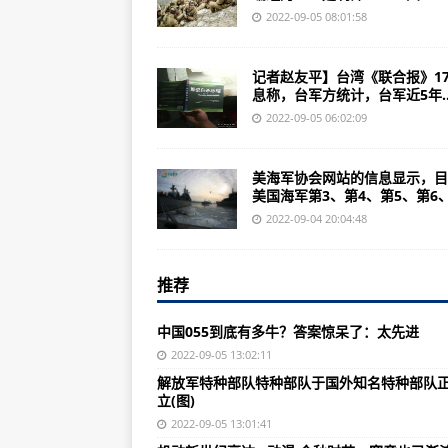
海贼王：刀锋战士镭射看来用啊用
2022-09-05 08:01:58
印自卫反击战之谜：边防部队撤退2
记者赵友平】台湾《联合报》1
美海军将发展12艘新一代战略威慑巡
息称，台军方统计，台军近5年..
坚定地朝着培育具有全球竞争力的
2022-09-05 06:02:09
中国国产枪械中“实力派”的4款突击
美海军协会网站的信息显示，目
印度推行“前进政策”：敌人不投降
美国海军第3、第4、第5、第6、.
《红海行动》里虚构的舰载察打一
2022-09-04 20:04:48
【攻略】守望先锋1-4转技能加点
推荐
格鲁曼“猫”族战斗机的发展轨迹(图)
印边境自卫反击战的背景说起，干
中国055到底有多牛？答案惊呆了：太先进
歼10C的出口版歼10CE，美军F3
2022-09-05 13:02:11
解放军特种部队特种部队于国外知名特种部队
父亲在牡丹江剿匪仅用一年零八个月
立(图)
嗨！将军，我这里一切安好，没有
2022-09-05 13:01:41