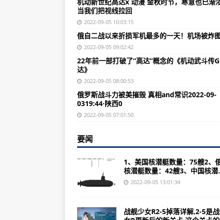
机动新世纪高达x 动漫 金秋时节，寒意也已渐
战舰少女R2-5掉落详解2-3通关攻
当我们把视线拉回
如果拿战斗机和子弹来对比的话，
2022-09-05 10:03:15
俄自二战以来折损军机最多的一天！机场被炸
世界10大战机排行榜：阵风战斗机
2022-09-05 09:02:42
人民海军诞生地暨第三野战军渡江
22年前一部打破了“高达”概念的《机动武斗传
达》
95自动步枪的突击步枪，我看到就笑
2022-09-05 08:00:53
游泰州海军‎纪念馆有感‎(图)
俄罗斯战斗力被美摧毁 真相and常识2022-09-
0319:44·陕西0
56式半自动步枪：56-1式突击步
2022-09-05 07:01:50
全球十大名枪步兵枪械排行榜：美
《真实公路卡车》游戏有着非常多
要闻
81杠步枪和95式步枪为何会产生
1、美国核潜艇数量：75艘2、
核潜艇数量：42艘3、中国核潜..
中国歼10C全面压制苏35情况曝光
2022-09-05 13:01:34
美媒：中国095核潜艇未服役是20
泰兴市残联党组书记封红年纪念馆开
战舰少女R2-5掉落详解,2-5是