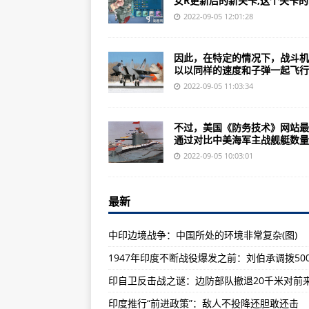
女R更新后的新关卡,这个关卡的..
机动新世纪高达x 动漫 金秋时节
2022-09-05 12:01:28
美媒：中国海军对西方威胁越来越
美媒：中国是昔日“瓦良格”号航母
因此，在特定的情况下，战斗机
以以同样的速度和子弹一起飞行..
心神隐身战机为何XF5-1推力这么低
2022-09-05 11:03:34
本篇攻略为冒险家法师系列第二篇
俄罗斯“东方-2022”军演于9月1
不过，美国《防务技术》网站最
通过对比中美海军主战舰艇数量..
演习持续6周多家国际安全格局或
2022-09-05 10:03:01
法国“阵风”战斗机战机被称为半或
俄“东方-2022”军演9月1日正式拉
最新
美军计划2023年退役的武器装备
中印边境战争：中国所处的环境非常复杂(图)
中国军工行业的基本分类及发展历程
印度公布世界最致命战斗机：中国歼
印自卫反击战之谜：边防部队撤退20千米对前
德国队20年间遭重创(组图)记者毛
印度推行“前进政策”：敌人不投降还胆敢还击
“黑猩猩操纵无人机”视频火了，却被