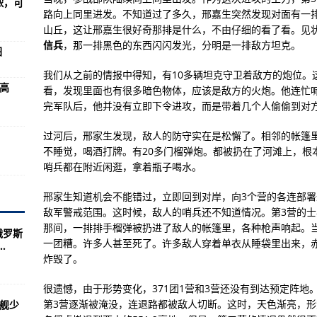
浓，可
略
路向上同里进发。不知道过了多久，邢嘉生突然发现对面有一
你会怎么看？
山丘，这让邢嘉生很好奇那排是什么，不由仔细的看了看。见
信兵
，那一排黑色的东西闪闪发光，分明是一排敌方坦克。
图
阵风达12吨
我们从之前的情报中得知，有10多辆坦克守卫着敌方的炮位。
战役指挥部旧址中国人民解放军海军诞生地纪念馆高港区(组图)
G高
看，发现里面也有很多暗色物体，应该是敌方的火炮。他连忙喊
了..
完军队后，他并没有立即下令进攻，而是带着几个人偷偷到对
过河后，邢家生发现，敌人的防守实在是松懈了。相邻的帐篷
枪（图）
不睡觉，喝酒打牌。有20多门榴弹炮。都被扔在了河滩上，根
哨兵都在附近闲逛，拿着瓶子喝水。
国占比最高
邢家生知道机会不能错过，立即回到对岸，向3个营的各连部
的任务和活动
敌军警戒范围。这时候，敌人的哨兵还不知道情况。第3营的
刻板印象？
那间，一排排手榴弹被扔进了敌人的帐篷里，各种枪声响起。
俄罗斯
一团糟。许多人甚至死了。许多敌人穿着单衣从睡袋里出来，
.
：魔改了
炸毁了。
20年之后的事了
很遗憾，由于形势变化，371团1营和3营还没有到达预定阵
展党史学习教育(图)
第3营逐渐被淹没，连退路都被敌人切断。这时，天色渐亮，形
战舰少