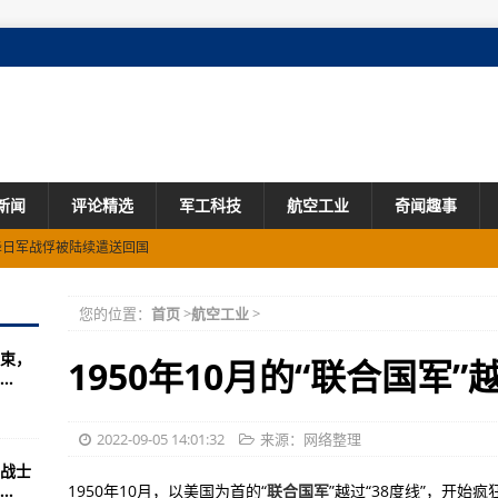
新闻
评论精选
军工科技
航空工业
奇闻趣事
投降日军战俘被陆续遣送回国
里？(图)
您的位置：
首页
>
航空工业
>
：太先进
束，
伯承调拨500辆解放牌部队
1950年10月的“联合国军”
.
多核潜艇的国家
特种部队正式成立(图)
2022-09-05 14:01:32
来源：网络整理
战士
瞬间炸锅，这位男生真不简单！
.
1950年10月，以美国为首的“
联合国军
”越过“38度线”，开