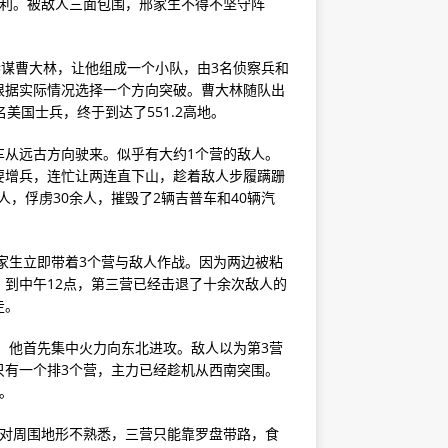
不利。被敌人三面包围，邢家生不得不坚守阵
参谋曹大林，让他组成一个小队，由3名侦察兵和
根据实际情况选择一个方向突破。曹大林随队出
美国士兵，终于到达了551.2高地。
车从远古方向驶来。似乎有大约1个营的敌人。
要增兵，连忙让两连直下山，趁着敌人步履蹒跚
人，俘虏30余人，摧毁了2辆吉普车和40辆汽
邢家生立即带着3个营与敌人作战。因为两边被粘
到中午12点，第三营已经击退了十余次敌人的
走。
法。他首先集中火力向东北进攻。敌人以为第3营
只有一个排3个营，主力已经趁机从西南突围。
。
于对周围地形不熟悉，三营只能靠罗盘带路，食