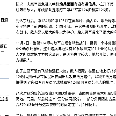
啊方向还是个问题？
情况，志愿军紧急进入朝鲜
炮兵里面有没有通信兵
，拉开了第
线阻击敌人。东线部队是志愿军第42军第124师和第126师。
0千米对前来挑衅
7日消
到达东线后，第124师和第126师在黄草岭、曲占岭、烟台峰
航，2031计划2021财年开始建造
.
牢牢挡住了前进的道路。韩国分部。 在这些激烈的战斗中，敌
世界一流防务集团方向迈进
次战斗，敌人都以强大的炮火为掩护，给志愿军带来了很大的
步枪
11月2日，当第124师与敌军在烟台峰激战时，接到一个非常
前在
还胆敢还击
4公里的上通里。整个炮兵阵地只有10多辆坦克和1个营的兵力
..
人之所以敢把主力放这么远，是因为古里较大，地势开阔，便
体无人机成为战场上的明星装备
支援敌人。
由于志愿军没有飞机和远程火炮，敌人猖獗，甚至在地上打扑
124师副师长郭宝恒提出夜间出兵攻击敌方炮位，以减少敌方
快得到了第42军司令员吴瑞林和第124师司令员苏克志的批准
起了小人的勾当
5也是单发战斗机
这次对敌炮位的进攻由370团3营主导，该团负责偷袭大川左侧的
高地。同里，然后将这3个营分成两部分，一部分负责阻击古
正式成
就取得了全胜(组图)
合370团3营歼敌这次夜袭的时间定在11月2日晚上。
一点问题，也没有遭到任何敌人的袭击
当晚，参战部队陆续向上同里出发。作为这次进攻的主力，第3