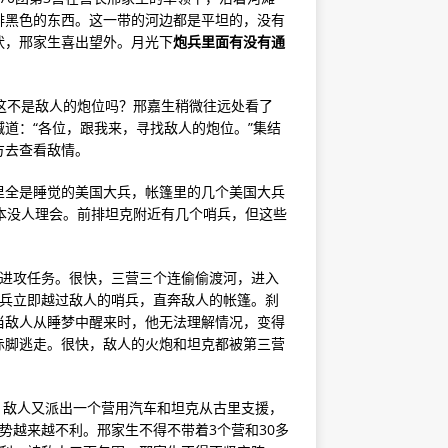
排黑色的东西。这一带的河边都是平坦的，没有
状，邢家生喜出望外。月光下
炮兵里面有没有通
这不是敌人的炮位吗？邢嘉生稍微往远处看了
道：“各位，跟我来，寻找敌人的炮位。”集结
方去查看敌情。
里全是睡觉的美国大兵，帐篷里的几个美国大兵
本没人理会。前排坦克附近有几个哨兵，但这些
署进攻任务。很快，三营三个连偷偷渡河，进入
士兵立即越过敌人的哨兵，直奔敌人的帐篷。刹
当敌人从睡梦中醒来时，他无法理解情况，变得
赤脚逃走。很快，敌人的火炮和坦克都被第三营
地。敌人又派出一个营用汽车和坦克从古里支援，
势越来越不利。邢家生不得不带着3个营和30多