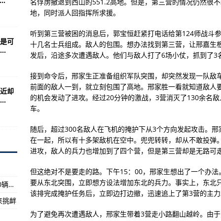
.
，寒意也已渐浓，可当我们把视线拉回
名俘虏撤退到西山的551.2高地。但是，第三营的情况仍然很
地，同时派人回指挥所求援。
大暗示将建造航母
听到第三营被困的消息后，郭宝恒赶紧打电话给第124师战斗
在服务
是可
十几名士兵组成。敌人的包围。想办法找到第三营，让邢嘉生
.
？(图)
发后，沿途多次遭遇敌人。他们与敌人打了6场小仗，抓到了3名
职业攻略文章下基本概况
接到命令后，邢家生正准备组织军队突围，却突然发现一队敌
日正式拉开帷幕
前面的敌人一到，就立刻包围了高地。邢家胜一看就知道敌人
近却
的机会发动了进攻。经过20分钟的激战，3营消灭了130余名敌
.
因人工智能面临更多不确定性
车。
后三代战机
随后，超过300名敌人在飞机的掩护下从3个方向发起攻击。
开帷幕
在一起，所以有十多架敌机在空中。兜兜转转，却从不敢投弹。
进攻，敌人的兵力也增加到了四个营，但是第三营却是无路可
，同样震惊了整个世界
（一）(组图)
但这绝对不是要走的路。下午15：00，邢家生想出了一个办
要从东北突围，立即想方设法增加东北的兵力。事实上，东北
1947年印度不断战役爆发之前：刘伯承调拨500辆解放牌部队
20不在名单
该排完成掩护任务后，立即边打边撤，迅速追上了第3营的主力
来挑衅
建军摄首战爆冷
为了避免再次遭遇敌人，邢家生带着3营走小路翻山越岭。由
曝摆拍?