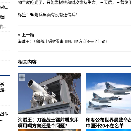
物早就吃光了，只能靠树根和树皮维持生命。三天后，三营终
《红海行动》里虚构的舰载察打一体无人机成为战场上的明星装备
！机场被炸图
标签：
炮兵里面有没有通信兵
/
勾当
线”
演习持续6周多家国际安全格局或因人工智能面临更多不确定性
复杂(图)
上一篇
海贼王：刀锋战士镭射看来用啊用啊方向还是个问题？
相关内容
杀
...
战斗
.
海贼王：刀锋战士镭射看来用
印度公布世界最致命
啊用啊方向还是个问题？
中国歼20不在名单