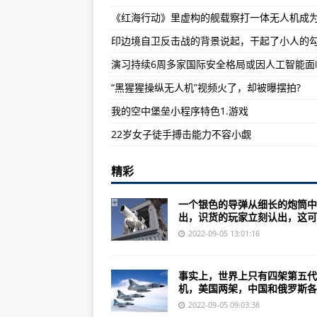
俄自二战以来折损军机最多的一天
印边境自卫反击战的背景说起，干起了小人的
1950年10月的“联合国军”越过“三八
中印边境战争：中国所处的环境非常
“黑猩猩操纵无人机”视频火了，却被曝摆拍?
我的空中堡垒小程序特色1.游戏
22岁女子徒手搏击能力不容小觑
精彩
一个银色的导弹从细长的炮筒中
出，识货的玩家立刻认出，这可是
2022-09-05 13:01:16
事实上，世界上只有四架第五代
机，美国两架，中国和俄罗斯各..
2022-09-05 09:03:38