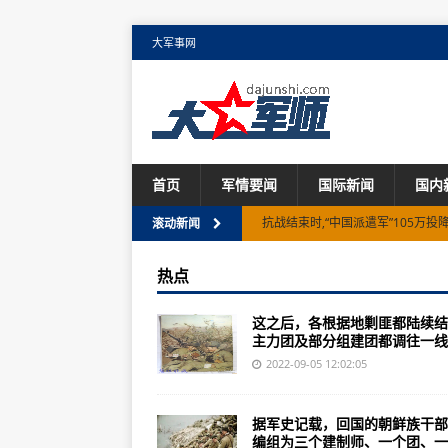
大军事网
首页
军情要闻
国际新闻
国内
抗战结束时,“中国派遣军”105万
滚动新闻
防空导弹错过拦截目标，导弹会去哪
热点
中国055到底有多牛？答案惊呆了
这之后，各根据地剿匪都陆续结
1947年印度不断战役爆发之前：刘
主力团及部分组建团都调往一线..
中国核潜艇75艘美国拥有世界上最
2022-09-05 12:02:05
解放军特种部队特种部队于国外知名
据军史记载，回国的朝鲜族干部
《心动的信号第三季》3位女嘉宾
编组为三个建制师、一个团、一..