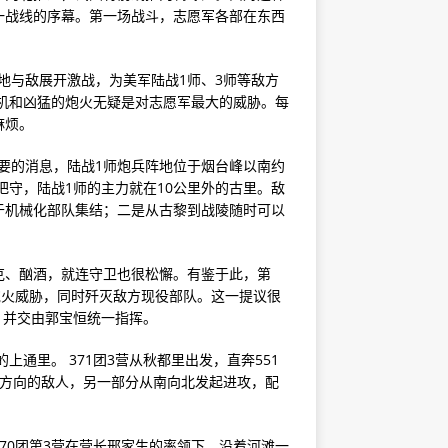
一战线的序幕。第一场战斗，志愿军各部在东西
等地与敌展开激战，为美军陆战1师、3师等敌方
机和凶猛的炮火无疑是对志愿军最大的威胁。每
麻烦。
重要的消息，陆战1师炮兵阵地位于烟台峰以南约
把守，陆战1师的主力就在10公里外的古里。敌
于机械化部队集结；二是从古黎到战陵随时可以
克、酗酒，就连守卫也很松懈。有鉴于此，第
炮火威胁，同时歼灭敌方现役部队。这一提议很
，并交由郭宝恒统一指挥。
上通里。 371团3营从秋都里出发，直奔551
里方向的敌人，另一部分从南向北发起进攻，配
70团第3营在营长邢家生的率领下，沿着河滩一