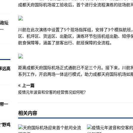
让岛内某些人受到了深深的伤害
成都天府国际机场竣工验收后，首个进行全流程演练的驻场航
启一个新时代！
政坛
境
.
川航在此次演练中设置了5个现场指挥组，安排了3个模拟航班
 为何越来越贵？
区、机坪区、货运区、出勤区，演练环节包括机组出勤、短停
航食保障等，涵盖了旅客出行、航班保障的全流程。
价7成！发生了啥
絮预警地图看你家何时飞絮
航
距离成都天府国际机场正式通航已不足三个月。接下来，川航
率远高
系列工作，开启两场一体运行模式，助力成都天府国际机场如期
小时所有人员需强制登记”系误读
！
上一篇
疫情元年波音和空客的经营情况如何呢？
例，其中6例为本土病例（均在云南）
一带一
校外培训怪圈
相关内容
学校批售牌子，房企赚足票子
“野鸡
000亿