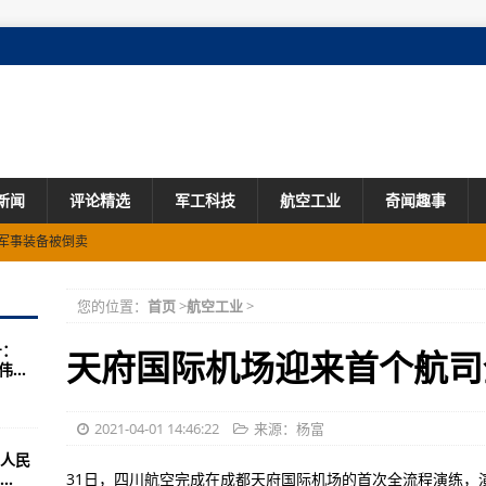
新闻
评论精选
军工科技
航空工业
奇闻趣事
军事装备被倒卖
您的位置：
首页
>
航空工业
>
必须要有双倍的兵力才敢与之对战
号：
便不悔……
天府国际机场迎来首个航司
...
治
动作打破“包围圈”？
2021-04-01 14:46:22
来源：杨富
人民
借题发挥！
.
31日，四川航空完成在成都天府国际机场的首次全流程演练，