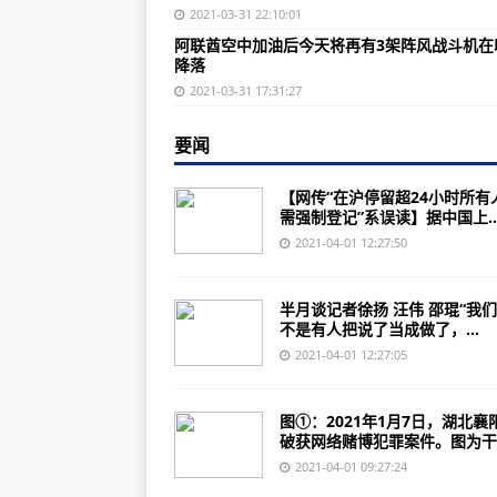
说了=做了?做了=做成了?做完了=做
2021-03-31 22:10:01
阿联酋空中加油后今天将再有3架阵风战斗机在
航空工业特飞所与中国AOPA建立
降落
这20年，你的心愿我们从未忘记！
2021-03-31 17:31:27
疫情元年波音和空客的经营情况如
要闻
加拿大A220工厂开始改造 未来产
【网传“在沪停留超24小时所有
2021年首个航展官宣：上海航展
需强制登记”系误读】据中国上..
航空工业气动院成功开展无人机自
2021-04-01 12:27:50
法国将在本土所有地区执行封闭隔
半月谈记者徐扬 汪伟 邵琨“我
美国新冠确诊超3045万例，少数
不是有人把说了当成做了，...
美教授大放厥词：二战爆发的原因
2021-04-01 12:27:05
祖国统一3大因素正在形成，台当局
图①：2021年1月7日，湖北襄
4月1日，是中国人民心情最复杂的
破获网络赌博犯罪案件。图为干..
巴西外长防长和三军司令集体辞职
2021-04-01 09:27:24