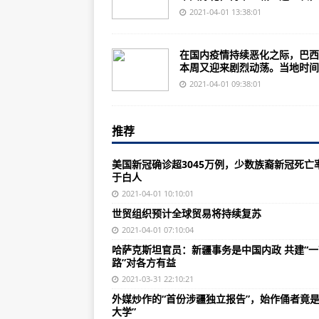
破防了？《德国之声》这篇文章 
2021-04-01 13:38:01
围剿美元！中国放大招，人民币开
在国内疫情持续恶化之际，巴西
别让地域、性别之争掩盖了控烟困
本周又迎来剧烈动荡。当地时间..
共享经济领域“涨”声一片引发热议
2021-04-01 09:38:01
你扔掉的这种废品火了 相比去年涨
推荐
又到一年春来“雪” 2021年杨柳
大雾橙色预警 福建多个海域临时封
美国新冠确诊超3045万例，少数族裔新冠死亡
于白人
上海市政府：网传“在沪停留超24
2021-04-01 10:10:01
20年了，中国没有忘记！不会忘记
世贸组织预计全球贸易将持续复苏
国家卫健委：昨日新增确诊病例16
2021-04-01 07:10:04
哈萨克斯坦官员：新疆事务是中国内政 共建“
“七成孩子被动补课” 校内提质破解
路”对各方有益
新华每日电讯：长春“名校环城”：
2021-03-31 22:10:21
外媒炒作的“首份涉疆独立报告”，始作俑者竟是
刷新历史纪录！一季度50城卖地超7
大学”