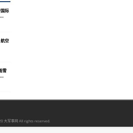
世卫国际专家组工作：无稽之谈
府国际
.
演练
，航空
雨雪
.
20 大军事网 All rights reserved.