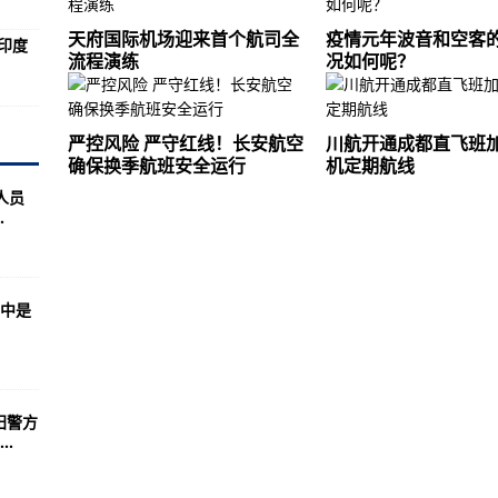
好了?应付式落实“三件套”
天府国际机场迎来首个航司全
疫情元年波音和空客
印度
战略合作关系
流程演练
况如何呢？
何呢？
严控风险 严守红线！长安航空
川航开通成都直飞班
量将翻倍
确保换季航班安全运行
机定期航线
人员
，定了！
.
然结冰飞行试验
离措施
们中是
族裔新冠死亡率远高于白人
应归咎于斯大林
正如热锅蚂蚁!
阳警方
一天！
.
，释放何种信号