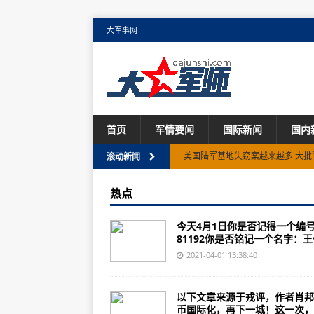
大军事网
首页
军情要闻
国际新闻
国内
美国陆军基地失窃案越来越多 大批
滚动新闻
乱港分子的舞台，塌了！
热点
二战德军骷髅师打仗有多猛？苏军
今天4月1日你是否记得一个编
整整20年了！4月1日 你若记得 他
81192你是否铭记一个名字：王伟
不简单！中国东盟合作超越地缘政
2021-04-01 13:38:40
东南亚外长扎堆访华！中国外交密集
以下文章来源于戎评，作者肖邦
“台堵”苏伊士运河 亮点全在后面的
币国际化，再下一城！这一次，..