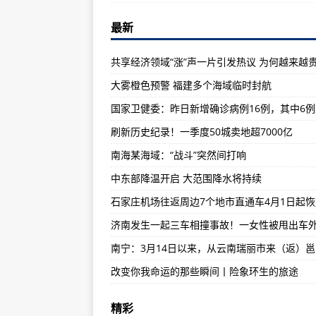
南海某海域：“战斗”突然间打响
严惩网络犯罪 净化网络空间（法治
最新
侵吞公款13万，颠沛流离20年，
共享经济领域“涨”声一片引发热议 为何越来越
中东部降温开启 大范围降水将持续
大雾橙色预警 福建多个海域临时封航
中文四六级，真的来了！
BBC驻华记者不辞而别 华春莹：
刷新历史纪录！一季度50城卖地超7000亿
外交部驻港公署敦促美方彻底停止打
南海某海域：“战斗”突然间打响
世贸组织预计全球贸易将持续复苏
中东部降温开启 大范围降水将持续
瑞丽：网格化核酸检测 确保“不漏
石家庄机场往返周边7个地市直通车
两板合并时间确定！深交所主板与
山西省疾控中心紧急提示：近期非
改变你我命运的那些瞬间丨险象环生的旅途
瑞丽：提前做好外地支援瑞丽医疗
精彩
哈萨克斯坦官员：新疆事务是中国内