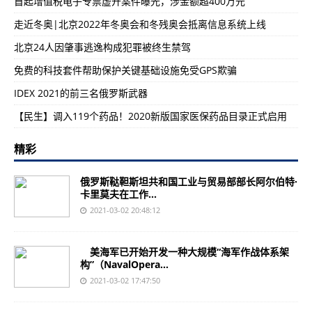
首起增值税电子专票虚开案件曝光，涉金额超400万元
走近冬奥|北京2022年冬奥会和冬残奥会抵离信息系统上线
北京24人因肇事逃逸构成犯罪被终生禁驾
免费的科技套件帮助保护关键基础设施免受GPS欺骗
IDEX 2021的前三名俄罗斯武器
【民生】调入119个药品！2020新版国家医保药品目录正式启用
精彩
俄罗斯鞑靼斯坦共和国工业与贸易部部长阿尔伯特·
卡里莫夫在工作...
2021-03-02 20:48:12
美海军已开始开发一种大规模“海军作战体系架
构”（NavalOpera...
2021-03-02 17:47:50