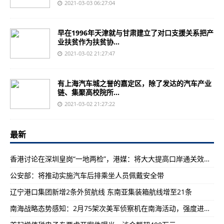
2021-03-03 06:27:04
早在1996年天津就与甘肃建立了对口支援关系把产
业扶贫作为扶贫协...
2021-03-02 21:27:47
有上海汽车城之誉的嘉定区，除了发达的汽车产业
链、集聚高校院所...
2021-03-02 21:27:22
最新
香港讨论在深圳皇岗“一地两检”，港媒：将大大提高口岸通关效率！
公安部：将推动实施汽车后排乘坐人员佩戴安全带
辽宁港口集团新增2条外贸航线 东南亚集装箱航线增至21条
南海战略态势感知：2月75架次美军侦察机在南海活动，强度进一步提升