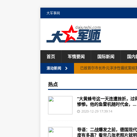
大军事网
首页
军情要闻
国际新闻
国内
已故首尔市长朴元淳涉性骚扰案结案
滚动新闻
公示！蒙古国捐赠羊分发完成啦
热点
日本全国暂停旅游支援项目 以遏制
“大黄蜂号这一天连遭挫折，过
英欧贸易协议未设更多宽限期 英
惨惨。他的鱼雷机随时代金，...
韩国总统文在寅年薪上涨2.8%，明
2020-12-29 17:39:14
韩国总统文在寅新年特赦3024人 
导语：二战爆发之前，德国现代
海上大风黄色预警：东海南海等部分
度有多高？看完几张老照片就明..