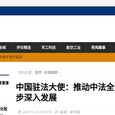
新闻
评论精选
军工科技
航空工业
奇闻趣事
 警方“暂不起诉”
您的位置：
首页
>
全球视野
>
疫情蔓延
得凄凄
工商业仓促应对脱欧后阵痛
中国驻法大使：推动中法全
年可拿141万人民币
步深入发展
朴槿惠李明博排除在外
化程
海域阵风达10至11级
2020-12-29 19:10:55
来源：新华网
.