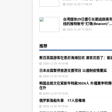
沈阳将对重点风险人群每48小时进
2020-12-29 17:38:34
黑河市疾控中心发布确诊病例情况
台湾媒体29日援引长期追踪美
大连：2名确诊新冠的婴儿情况稳
线的推特账号“灯塔(Beacon)”...
民建联公布香港2020年年度汉字 “
2020-12-29 17:38:01
报告显示：航空客运量过去21年的增
推荐
福州航空：用真心和付出践行“真情
新型光纤为光基陀螺仪带来重大改
数百英国游客在悉尼海滩狂欢 澳官员怒了：驱
系统标准化！美国防部发布使命任
2020-12-29 19:10:48
日本全国暂停旅游支援项目 以遏制疫情蔓延
俄罗斯与外国潜在客户磋商苏-57
2020-12-29 19:10:26
空客推出A321XLR 恰逢其时？
韩国总统文在寅新年特赦3024人 朴槿惠李明博
在外
消失的五分钟：日本如何自毁长城
2020-12-29 19:10:00
4700米高原上15式坦克秀移动
俄罗斯渔船失事 17人恐罹难
希特勒15名“试毒女郎”，只她一人
2020-12-29 16:10:42