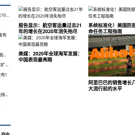
育十大新闻
正式运营
海上大风黄色预警：东海南海等部分海域阵风达10至11级
年
报告显示：航空客运量过去21
系统标准化！美国防
年的增长在2020年消失殆尽
命任务工程指南
式发布
度发布之前泄露
y M51即将在印度推出
美媒：2020年全球海军发展：
广州一日成交7宗地收金132亿元 仅一宗宅地达到政府限价
中国表现最亮眼
行前的水平
寒潮橙色预警！中东部局地降温超16℃ 0℃线将扩至华南北部
l合作 为印度MSME开展跨境贸易
发布！
阿里巴巴的销售增长
示屏的诺基亚C3 可能即将在印度推出
大流行前的水平
iOS上进行
生态环境部：今年秋冬季重点区域环境空气质量持续改善
认证 即将正式发布
默认设置
戏笔记本电脑如何吸引非游戏用​​户
戏控制器提示
，空中