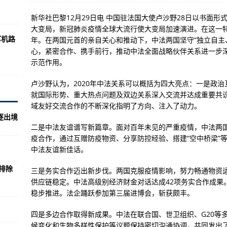
行1次核酸检测
新华社巴黎12月29日电 中国驻法国大使卢沙野28日以书面
及行程轨迹
大变局，新冠肺炎疫情全球大流行使大变局加速演进。在这一特
军机路
年。在两国元首的亲自关心和推动下，中法两国坚守“独立自主
定
心，紧密合作、携手前行，推动中法全面战略伙伴关系进一步
安”字高票当选
示范作用。
长在2020年消失殆尽
卢沙野认为，2020年中法关系可以概括为四大亮点：一是政
服务”
就国际形势、重大热点问题及双边关系深入交流并达成重要共
域友好交流合作的不断深化指明了方向、注入了动力。
进
逐出境
二是中法友谊谱写新篇章。面对百年未见的严重疫情，中法两
务工程指南
疫合作，通过互赠防疫物资、分享防控经验、搭建“空中桥梁”等
隐身战斗机出口方案
中法友谊新佳话。
排除
三是务实合作迈出新步伐。两国克服疫情影响，努力畅通物资
，从而失去了称霸太平洋的机会？
供应链稳定。中法高级别经济财金对话达成42项务实合作成果
稳步推进。法企踊跃参加第三届进博会，斩获颇丰。
射击：车长越过炮长直接开炮
活下来，95岁才敢道出可怕往事
四是多边合作取得新成果。中法在联合国、世卫组织、G20等
候变化和生物多样性保护等议题保持密切沟通协调，共同发出