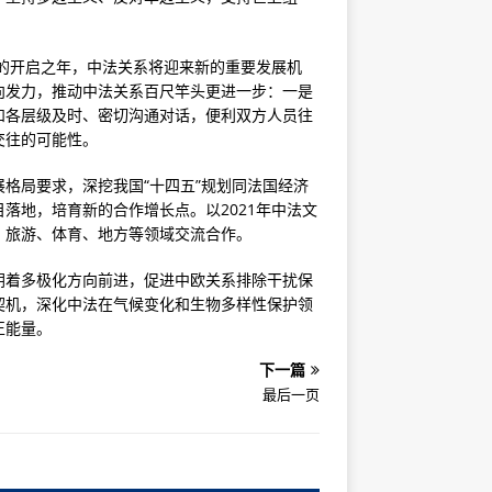
程的开启之年，中法关系将迎来新的重要发展机
向发力，推动中法关系百尺竿头更进一步：一是
和各层级及时、密切沟通对话，便利双方人员往
交往的可能性。
格局要求，深挖我国“十四五”规划同法国经济
落地，培育新的合作增长点。以2021年中法文
、旅游、体育、地方等领域交流合作。
朝着多极化方向前进，促进中欧关系排除干扰保
契机，深化中法在气候变化和生物多样性保护领
正能量。
下一篇
最后一页