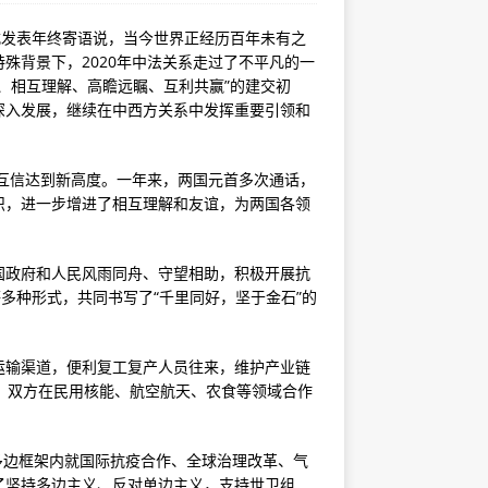
形式发表年终寄语说，当今世界正经历百年未有之
殊背景下，2020年中法关系走过了不平凡的一
、相互理解、高瞻远瞩、互利共赢”的建交初
深入发展，继续在中西方关系中发挥重要引领和
治互信达到新高度。一年来，两国元首多次通话，
识，进一步增进了相互理解和友谊，为两国各领
国政府和人民风雨同舟、守望相助，积极开展抗
多种形式，共同书写了“千里同好，坚于金石”的
运输渠道，便利复工复产人员往来，维护产业链
。双方在民用核能、航空航天、农食等领域合作
多边框架内就国际抗疫合作、全球治理改革、气
了坚持多边主义、反对单边主义，支持世卫组