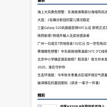
最新
新华社体育部评出2020年国际体
中企建设的阿根廷米拉玛尔风电场
通讯：疫情下俄罗斯百年老店迎新
大连：2名确诊新冠的婴儿情况稳定
“封城”下的耶路撒冷
三星Galaxy S20风扇版获得NFC认证 即将正
Redmi 9渲染规格在8月27日印
陕西新增1例境外输入无症状感染者
带有7,000mAh电池的三星Galax
阿里巴巴的销售增长几乎回到大流
Flipkart与尼泊尔的Sastodea
北京中小学确定提前放假？假消息！官方并未
配备3,040mAh电池和HD +显
2020，谁在守护你
BTS宇宙故事预注册可在Android和
三星Galaxy S20风扇版获得NFC
破译棉花的基因密码（讲述·一辈子一件事）
Facebook大修UI设计成为9月的
精彩
联想印度首席执行官讨论Legion游
苹果公司开发价格合理的手表和游
空客A321XLR在窄体机市场上