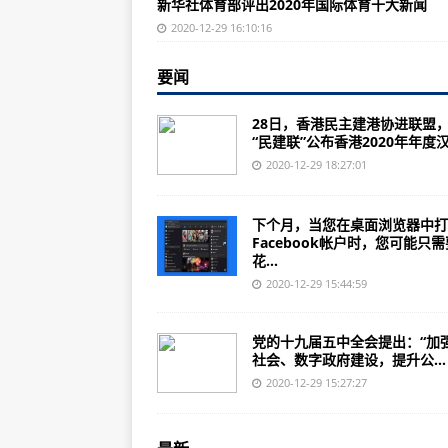
新华社体育部评出2020年国际体育十大新闻
用15式轻坦对峙印度正牌主战坦
2020-12-29 16:10:16
继续超越峰值？美媒：中国海军“十
要闻
二战爆发之前，德国现代化程度有
洛马财大气粗 今年向全球交付123架
28日，香港民主建港协进联盟
“民建联”公布香港2020年年度汉.
美爆炸案嫌犯曾告诉邻居：世界不
2020-12-29 18:27:01
美媒：2020年全球海军发展：中
抗美援朝当初看起来毫无胜算，为
下个月，当您在桌面浏览器中打
Facebook帐户时，您可能只需
台媒：美军MQ-4C无人机贴广东沿
花...
在北极地区反制北约 俄北方舰队配备
2020-12-29 15:44:59
国防大学举办首期国防动员系统文
党的十九届五中全会提出：“加
俄罗斯渔船失事 17人恐罹难
社会、数字政府建设，提升公...
巴西圣保罗：疫情中迎新年
2020-12-29 15:27:27
黑洞吞噬范围小，地球离它更近一