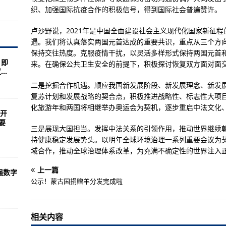
克，解放军心太大了？并没有
织、加强国际抗疫合作的积极信号，得到国际社会普遍赞许。
四五”造舰计划史上规模最大
卢沙野说，2021年是中国全面建设社会主义现代化国家新征
多高？看完几张老照片就明白了
遇。我们将认真落实两国元首达成的重要共识，重点从三个方
保持交往热度。克服疫情干扰，以灵活多样形式保持两国元首
F35战机！
，即
来。在确保公共卫生安全的前提下，积极探讨恢复双方面对面
..
会忘记我！
二是挖掘合作机遇。顺应我国新发展阶段、新发展理念、新发展
国表现最亮眼
复苏计划和发展战略的契合点，积极推进战略性、标志性大项目
何毛主席坚持要派兵参战
化旅游年和两国将相继举办奥运会为契机，逐步重启中法文化
开
要
海飞到海南，“路线超狂”
三是展现大国担当。发挥中法关系的引领作用，推动世界继续
持健康稳定发展势头。以明年全球环境治理一系列重要会议为
“匕首”导弹
域合作，推动全球治理体系改革，为充满不确定性的世界注入
职人员培训班
上一篇
强数字
公示！蒙古国捐赠羊分发完成啦
步也无妨
相关内容