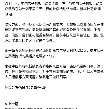
7月11日，中国男子帆板运动员毕焜（左）与中国女子帆板运动员
卢云秀在为计划于第二天进行的升旗活动做准备。新华社记者 李
明 摄
防疫方面，张小冬表示队伍有严格要求。但她指出赛事酒店存在住
宿区域不够封闭，海外运动员和其他游客混杂居住的漏洞。“针对
这一问题，我们正与组委会协商。目前中国队是单独住在一层，但
酒店里混杂的游客肯定是个隐患。”
由于举办帆船帆板比赛的场地距离东京奥运村路程遥远，这支队伍
在赛场附近的奥运指定酒店入住。
根据中国帆船帆板队负责防疫的队医介绍，该队携带的口罩、消毒
液、护目镜等物资充足。对于在日本期间的吃、住、行以及与其他
人员接触等方面问题，该队也已做好预案。
标签：
防疫
/
代表团
/
中国
/
上一篇