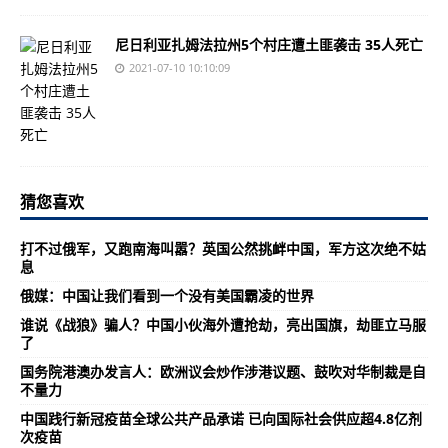
尼日利亚扎姆法拉州5个村庄遭土匪袭击 35人死亡
2021-07-10 10:10:09
猜您喜欢
打不过俄军，又跑南海叫嚣？英国公然挑衅中国，军方这次绝不姑
息
俄媒：中国让我们看到一个没有美国霸凌的世界
谁说《战狼》骗人？中国小伙海外遭抢劫，亮出国旗，劫匪立马服
了
国务院港澳办发言人：欧洲议会炒作涉港议题、鼓吹对华制裁是自
不量力
中国践行新冠疫苗全球公共产品承诺 已向国际社会供应超4.8亿剂
次疫苗