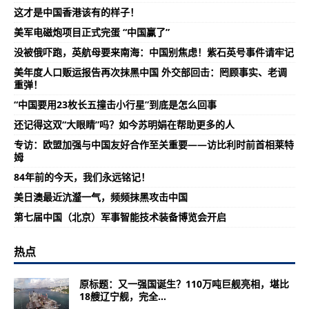
这才是中国香港该有的样子！
美军电磁炮项目正式完蛋 “中国赢了”
没被俄吓跑，英航母要来南海：中国别焦虑！紫石英号事件请牢记
美年度人口贩运报告再次抹黑中国 外交部回击：罔顾事实、老调
重弹！
“中国要用23枚长五撞击小行星”到底是怎么回事
还记得这双“大眼睛”吗？如今苏明娟在帮助更多的人
专访：欧盟加强与中国友好合作至关重要——访比利时前首相莱特
姆
84年前的今天，我们永远铭记！
美日澳最近沆瀣一气，频频抹黑攻击中国
第七届中国（北京）军事智能技术装备博览会开启
热点
原标题：又一强国诞生？110万吨巨舰亮相，堪比
18艘辽宁舰，完全...