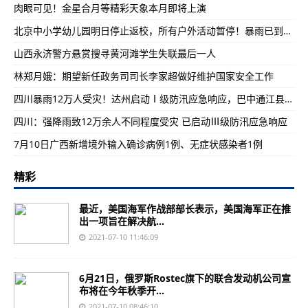
肉眼可见！金星合月等精彩天象本月即将上演
北京中小学幼儿园明日停止返校，所有户外活动暂停！暴雨已到河北，进京还会远吗
山西永济警方悬赏搜寻黄河滩学生失联最后一人
林郑月娥：期望新任政务司司长李家超做好维护国家安全工作
四川暴雨12万人受灾！达州启动Ⅰ级防汛应急响应，巴中通江县受灾严重
四川：强降雨致12万余人不同程度受灾 已启动Ⅲ级防汛应急响应
7月10日广西新增境外输入确诊病例1例、无症状感染者1例
精彩
最近，美国海军作战部部长表示，美国海军正在推
出一项旨在解决航...
2021-07-10 11:46:09
6月21日，俄罗斯Rostec旗下的联合发动机公司宣
布将在今年秋季开...
2021-07-10 08:46:10