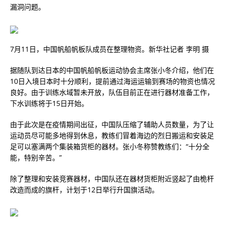
漏洞问题。
7月11日，中国帆船帆板队成员在整理物资。新华社记者 李明 摄
据随队到达日本的中国帆船帆板运动协会主席张小冬介绍，他们在
10日入境日本时十分顺利，提前通过海运运输到赛场的物资也情况
良好。由于训练水域暂未开放，队伍目前正在进行器材准备工作，
下水训练将于15日开始。
由于此次是在疫情期间出征，中国队压缩了辅助人员数量，为了让
运动员尽可能多地得到休息，教练们冒着海边的烈日搬运和安装足
足可以塞满两个集装箱货柜的器材。张小冬称赞教练们：“十分全
能，特别辛苦。”
除了整理和安装竞赛器材，中国队还在器材货柜附近竖起了由桅杆
改造而成的旗杆，计划于12日举行升国旗活动。