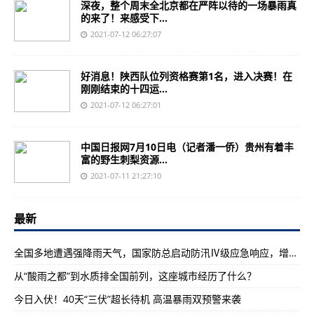
深夜，整个周末全北京都在严阵以待的一场暴雨真
的来了！来感受下...
2021-07-12 06:27:07
好消息！陕西队位列资格赛第1名，进入决赛！在
刚刚结束的十四运...
2021-07-12 06:27:01
中国日报网7月10日电（记者潘一侨）贵州有着丰
富的野生刺梨资源...
2021-07-11 21:27:10
最新
全国多地遭遇强降雨天气，国家防总启动防汛Ⅳ级应急响应，增派3个工作组分赴多地协助开展强降雨防范应对工作
从“酸雨之都”到水质排全国前列，这座城市经历了什么？
今日入伏！40天“三伏”超长待机 高温暴雨双预警来袭