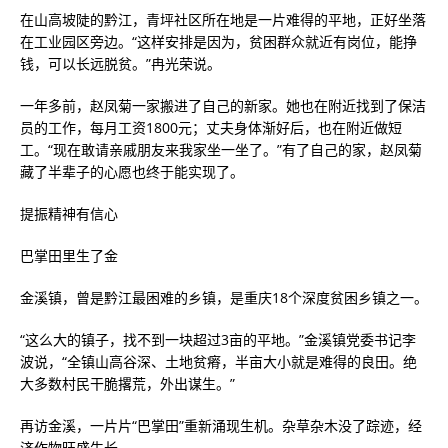
在山高坡陡的黔江，青坪社区所在地是一片难得的平地，正好坐落
在工业园区旁边。“这样安排是因为，贫困群众就近有岗位，能挣
钱，可以长远脱贫。”冉光荣说。
一年多前，赵凤菊一家搬进了自己的新家。她也在附近找到了保洁
员的工作，每月工资1800元；丈夫身体渐好后，也在附近做短
工。“现在敢请亲戚朋友来我家坐一坐了。”有了自己的家，赵凤菊
藏了半辈子的心愿也终于能实现了。
提振精神有信心
巴掌田里生了金
金溪镇，曾是黔江最困难的乡镇，是重庆18个深度贫困乡镇之一。
“这么大的镇子，找不到一块超过3亩的平地。”金溪镇党委书记李
波说，“全镇山高谷深、土地贫瘠，半亩大小就是难得的良田。绝
大多数村民干脆撂荒，外出谋生。”
再访金溪，一片片“巴掌田”重新涌现生机。杂草杂木没了踪迹，经
济作物旺盛生长。