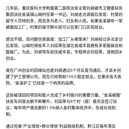
几年前，重庆医科大学附属第二医院治安主管刘昶被市卫健委扶贫
集团派驻金溪镇山坳村任第一书记。刘昶走访调查后发现：村里的
留守人员特别多，而且多为老人、妇女和小孩。如果金溪镇有一家
被服加工厂，村里的留守群众就可以在家门口实现就业。
想法不错，但问题也很直接：加工厂从哪里来？刘昶经过多次走访
后发现，山坳村退役军人刘廷荣在湖北省咸丰县拥有多家服装店和
服装厂。为此，刘昶驾车前往咸丰县，专程拜访刘廷荣，请他回乡
创业。
曾在广州创业的田维仙也是刘昶通过6个月反复沟通后，才返乡创
建了护工管理公司，现在已经帮助159人稳定就业。在重庆各大医
院，“金溪护工”已经是一个响亮的品牌。
这些被请回的项目和能人也成了乡村振兴的重要力量。“金溪被服”
扶贫车间营业额不断攀升，刘廷荣与8个村（居）委员会签订协
议，每年将产值总额的1.5%纳入各村集体经济中，形成长效机
制。
通过完善“产业增效+群众增收”利益联结机制，黔江区每年落实