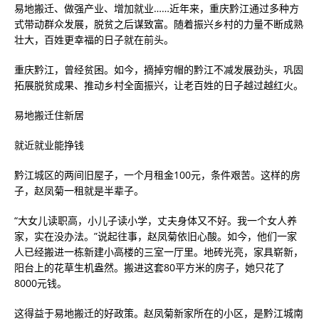
易地搬迁、做强产业、增加就业……近年来，重庆黔江通过多种方
式带动群众发展，脱贫之后谋致富。随着振兴乡村的力量不断成熟
壮大，百姓更幸福的日子就在前头。
重庆黔江，曾经贫困。如今，摘掉穷帽的黔江不减发展劲头，巩固
拓展脱贫成果、推动乡村全面振兴，让老百姓的日子越过越红火。
易地搬迁住新居
就近就业能挣钱
黔江城区的两间旧屋子，一个月租金100元，条件艰苦。这样的房
子，赵凤菊一租就是半辈子。
“大女儿读职高，小儿子读小学，丈夫身体又不好。我一个女人养
家，实在没办法。”说起往事，赵凤菊依旧心酸。如今，他们一家
人已经搬进一栋新建小高楼的三室一厅里。地砖光亮，家具崭新，
阳台上的花草生机盎然。搬进这套80平方米的房子，她只花了
8000元钱。
这得益于易地搬迁的好政策。赵凤菊新家所在的小区，是黔江城南