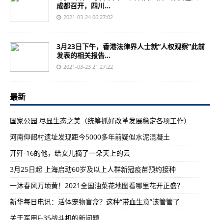
成都召开，四川...
2021-03-24 06:27:02
3月23日下午，香港法律界人士就“人权观察”此前
发表的相关报告...
2021-03-23 21:27:22
最新
国家公园 尽显生态之美（统筹抓好改革发展稳定各项工作）
河南仰韶村遗址发现距今5000多年前疑似水泥混凝土
开歼-16的他，给女儿摘了一朵天上的云
3月25日起 上海启动60岁及以上人群新冠疫苗预约接种
一沐春风万顷黄！2021全国油菜花地图看哪里花开正盛？
新华每日电讯：活体宠物盲盒？这种“带血生意”该管管了
关于军用F-35战斗机的新问题