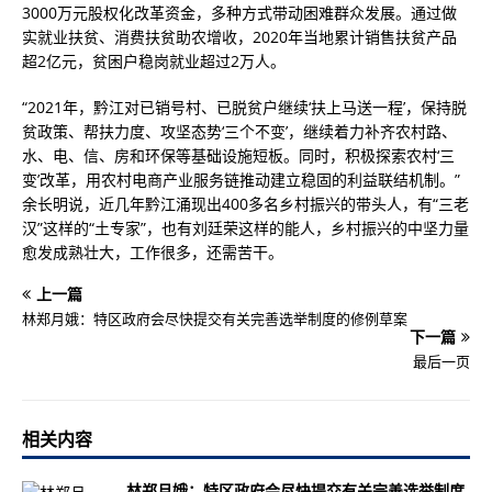
3000万元股权化改革资金，多种方式带动困难群众发展。通过做
实就业扶贫、消费扶贫助农增收，2020年当地累计销售扶贫产品
超2亿元，贫困户稳岗就业超过2万人。
“2021年，黔江对已销号村、已脱贫户继续‘扶上马送一程’，保持脱
贫政策、帮扶力度、攻坚态势‘三个不变’，继续着力补齐农村路、
水、电、信、房和环保等基础设施短板。同时，积极探索农村‘三
变’改革，用农村电商产业服务链推动建立稳固的利益联结机制。”
余长明说，近几年黔江涌现出400多名乡村振兴的带头人，有“三老
汉”这样的“土专家”，也有刘廷荣这样的能人，乡村振兴的中坚力量
愈发成熟壮大，工作很多，还需苦干。
上一篇
林郑月娥：特区政府会尽快提交有关完善选举制度的修例草案
下一篇
最后一页
相关内容
林郑月娥：特区政府会尽快提交有关完善选举制度