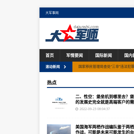
大军事网
首页
军情要闻
国际新闻
国内
国家移民管理局查处“三非”违法犯罪
滚动新闻
公安部原党委委员、副部长孙力军
热点
新疆多地现不明发光体！网友戏称U
二、性空：堡垒机到哪里去？堡
美国核航母群抵达韩国，本月底将
的发展史完全就是高端客户的需..
青海玛多地震灾后重建农牧民D级
2022-09-23 08:04:37
四川广元至平武高速公路青川段建
美国海军两栖作战编队鉴于两栖
【在希望的田野上】金秋时节好“丰
作战，可能是未来可能发生的台..