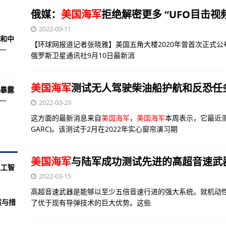
天也离不开玉米
俄媒：
美国海军
拒绝解密更多 “UFO目击
等教育院校
2022-09-11
和中
2游戏简介
【环球网报道记者张晓雅】美国五角大楼2020年曾首次正式公
.
俄罗斯卫星通讯社9月10日最新消
原子弹大男孩在美国新墨西哥州爆炸成功
已经成为军事大国！
美国海军
测试无人驾驶柴油船护航和反恐任
暴露
配得上三幻神与金币船
.
2022-03-29
罗米修斯”人工智能目标访问节点
这方面的最新消息来自
美国海军
，
美国海军
本周表示，它最近测
舰鱼雷艇，副炮的作用比主炮还强
GARC)。该测试于2月在2022年实心窗帘演习期
出现改变了中国装甲部队
美国海军
与陆军成功测试先进的高超音速武
难，真相惊人！
人工智
2022-03-15
后的局面即将得到改变
高超音速武器是能够以至少五倍音速行进的强大系统。就机动
严重冲击正是美国
策与措
了优于现有导弹技术的巨大优势。这些