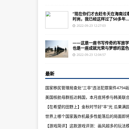
1945年8月6日美国将代号“小男孩
【游戏简评】这款游戏评测：画风
“现在你们才去赶冬天在海南过
时尚，我已经这样过了50多年...
美联储持续激进加息 外溢效应冲击
2022-09-23 12:27:03
美股“三连跌”！纳指跌1.37% 特
2024巴黎奥运会六边形纪念银币公
——这是一座书写传奇的军旅学
也是一座成就光荣与梦想的蓝色..
全球多国老龄化加剧：高速增长的“
2022-09-23 12:04:57
俄方称证据表明美在乌生物实验室
美联储再度释放鹰派信号 “加息竞
最新
RBS-70NG又接到了新订单：捷
国家移民管理局查处“三非”违法犯罪案件4794
外媒:13名美军士兵被ISIS-K自杀
美国核航母群抵达韩国，本月底将参与韩美联
抗战全面爆发后，蒋介石欲在上海
二战中日军和“三八大盖”有何区别
二战前期的日本帝国东乡平八郎号
【游戏简评】这款游戏评测：画风超多的玩法
二战期间的日本共有航母25艘，