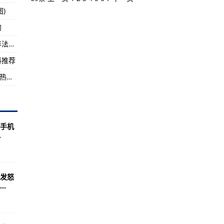
)
出现，根本不符合时代背景
的
，正式列入第七舰队
中国代表在人权理事会敦促美国停止对叙利亚非法军事干预
官兵凯旋
料推荐
该游戏海战风暴席卷“世界海战”熊熊战火找到最热血沸腾归属
手机
.
发怒
.