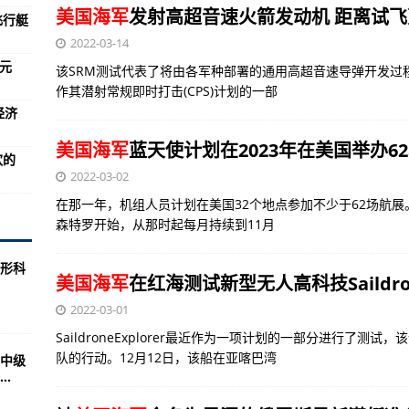
美国海军
发射高超音速火箭发动机 距离试
飞行艇
看不见的部分更值得警惕
2022-03-14
欧元
”学习平台来喽
该SRM测试代表了将由各军种部署的通用高超音速导弹开发过
作其潜射常规即时打击(CPS)计划的一部
经济
的论调？
美国海军
蓝天使计划在2023年在美国举办6
欢的
航母
2022-03-02
媒到底是吹捧还是实事求是
在那一年，机组人员计划在美国32个地点参加不少于62场航展
个？
森特罗开始，从那时起每月持续到11月
战领域的政策与措施
形科
美国海军
在红海测试新型无人高科技Saildro
公司的二式飞行艇
2022-03-01
略，苏拉
SaildroneExplorer最近作为一项计划的一部分进行了
》
队的行动。12月12日，该船在亚喀巴湾
市中级
.
空大学之“英雄的摇篮”