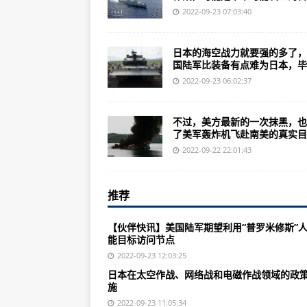
86岁玉米育种专家程相文—— 一
2022-09-23 07:03:40
航大人的精神坐标——空军直属高
日本的海空战力就要强的多了，
我的妹妹不可能那么可爱：携带版
国陆军比装备有点难为日本，毕..
1946年7月16日世界上第一颗
2022-09-23 06:02:37
美国总是把中国当做假想敌，中国
不过，美方最新的一次抹黑，也
威奇塔号唯一重巡洋舰威奇塔能否
了美军轰炸机飞赴南美的真实目..
【伙伴快讯】美国陆军期望利用“普
2022-09-22 22:01:43
日本三联装那奇葩不算：碰上驱逐
推荐
99式主战坦克和96式高射坦克的
中国突然对全人类来说都是一场灾
【伙伴快讯】美国陆军期望利用“普罗米修斯”
能目标访问节点
世界上哪个国家轰炸机最多性能落
2022-09-23 12:03:25
中国裁军大使:国际核裁军进程受到
日本在太空作战、网络战和电磁作战领域的政
施
预警机也可以滑跃起飞？
2022-09-23 11:05:34