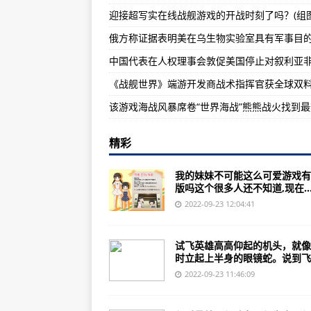
迎接超写实在线战舰游戏的开战时刻了吗？(组图
二战时曾经有哪些著名的有些武器
俄方称证据表明美在乌生物实验室具有军事目
警惕！美隐形驱逐舰首次进驻西太
中国第25批赴刚果（金）维和部队
《战舰世界》端游开发商战术指挥官获全球双
精彩
我的妹妹不可能这么可爱游戏有
版吗这个很多人还不知道,现在..
2022-09-23 12:04:41
试飞英雄高高仰起的机头，就像
时立起上半身的眼镜蛇。说到飞..
2022-09-23 11:46:09