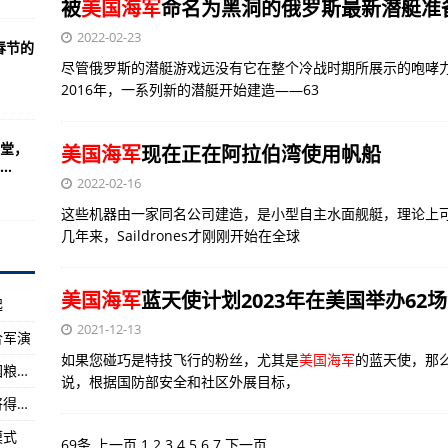
”的威力无比
被
美国海军
命名为黑洞的俄罗斯最新潜艇准
超多的玩法模式
2022-02-23
春节的
尽管俄罗斯的潜艇游戏远没有它在整个冷战时期所展示的咆哮
世界经济
2016年，一系列新的潜艇开始建造——63
斯拉跌4%，将召回百万辆汽车
布 面值10欧元
堂，
美国海军
现在正在阿拉伯湾使用帆船
.
高龄就业”
2022-02-16
具有军事目的
这些机器由一家同名公司建造，是小型自主水面舰艇，理论上
几年来，Saildrones才刚刚开始在全球
赛”伤害全球经济
克和巴西两国
美国海军
蓝天使计划2023年在美国举办62
起
式炸弹袭击身亡
2021-12-13
合军演
先发制人！
如果您碰巧是特技飞行的粉丝，尤其是
美国海军
的蓝天使，那
【在希望的田野上】金秋时节好“丰”光 瓜果满园粮满仓
？
说，根据国防部安全和社区外展目标，
世界上哪个国家轰炸机最多性能落后的局面即将得到改变
三笠号号号
模式
基本都是一战及二战前建造的
69条
上一页
1
2
3
4
5
6
7
下一页