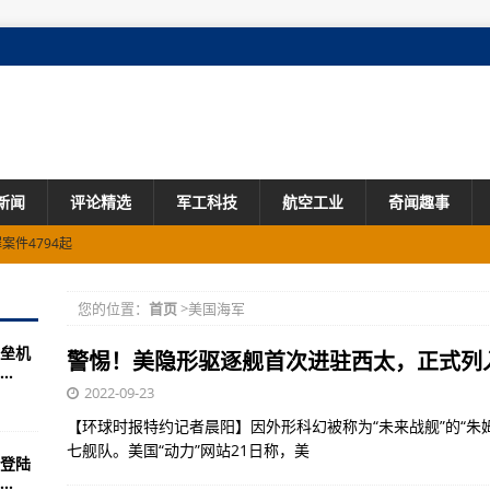
新闻
评论精选
军工科技
航空工业
奇闻趣事
案件4794起
受贿、操纵证券市场、非法持有枪支案一审宣判
您的位置：
首页
>美国海军
FO开远光，究竟咋回事？
垒机
参与韩美联合军演
警惕！美隐形驱逐舰首次进驻西太，正式列
.
住房全面封顶
2022-09-23
【环球时报特约记者晨阳】因外形科幻被称为“未来战舰”的“朱
成通车
七舰队。美国“动力”网站21日称，美
登陆
”光 瓜果满园粮满仓
.