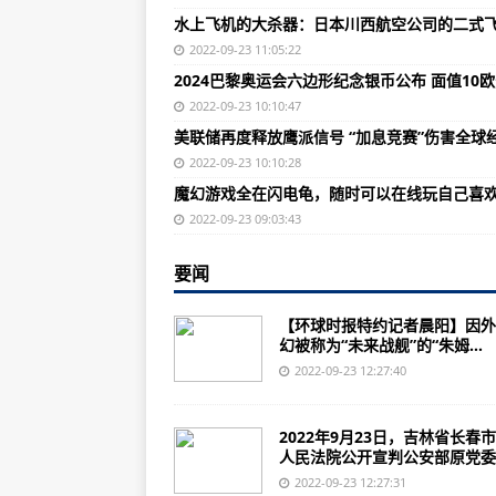
李中华：国之重器，以命铸之
水上飞机的大杀器：日本川西航空公司的二式
“咆哮者”新电子战吊舱交付测试，
2022-09-23 11:05:22
2024巴黎奥运会六边形纪念银币公布 面值10
中航产融各位同学，“人才成长中心
2022-09-23 10:10:47
“党建+质量” 跑出跨界融合加速度
美联储再度释放鹰派信号 “加息竞赛”伤害全球
丘吉尔在日记中赢了二战毁了英国
2022-09-23 10:10:28
魔幻游戏全在闪电龟，随时可以在线玩自己喜
我国为何要拒绝法国的赠与？(图)
2022-09-23 09:03:43
美媒：中国战机水平超越俄罗斯英
要闻
二战中的10大冲锋武器，你知道几
日本在太空作战、网络战和电磁作
【环球时报特约记者晨阳】因外
幻被称为“未来战舰”的“朱姆...
水上飞机的大杀器：日本川西航空
2022-09-23 12:27:40
魔兽世界7.0苏拉玛枯法者训练攻
美国海军陆战队战史第三卷《U.S
2022年9月23日，吉林省长春
人民法院公开宣判公安部原党委..
【学者推荐】中国人民解放军空军航
2022-09-23 12:27:31